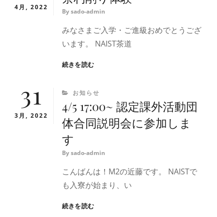
会）
4月, 2022
By
sado-admin
みなさまご入学・ご進級おめでとうござ
います。 NAIST茶道
茶
続きを読む
杓
31
削
CATEGORIES
お知らせ
り
4/5 17:00~ 認定課外活動団
体
験
3月, 2022
体合同説明会に参加しま
す
By
sado-admin
こんばんは！M2の近藤です。 NAISTで
も入寮が始まり、い
4/5
続きを読む
17:00~