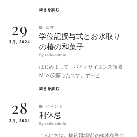
相
続きを読む
伝
29
式
CATEGORIES
日常
学位記授与式とお水取り
3月, 2024
の椿の和菓子
By
sado-admin
はじめまして。バイオサイエンス領域
M1の安藤うたです。ずっと
学
続きを読む
位
28
記
CATEGORIES
イベント
授
利休忌
与
式
2月, 2024
By
sado-admin
と
お
こんにちは。物質領域M1の植木穂香で