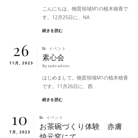
こんにちは。物質領域M1の植木穂香で
す。12月25日に、NA
学
続きを読む
内
26
茶
CATEGORIES
イベント
会
素心会
(ク
リ
11月, 2023
By
sado-admin
ス
マ
はじめまして。物質領域M1の植木穂香
ス
です。11月26日に、西
茶
会)
素
続きを読む
心
10
会
CATEGORIES
イベント
お茶碗づくり体験 赤膚
7月, 2023
焼元窯にて