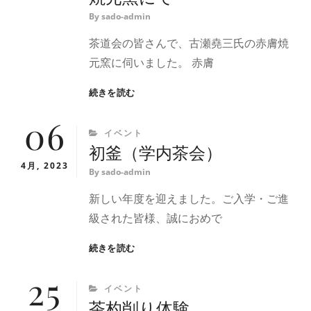
By
sado-admin
茶道会の皆さんで、古瀬堯三氏の赤膚焼
元窯に伺いました。 赤膚
お
続きを読む
茶
06
碗
CATEGORIES
イベント
づ
初釜（学内茶会）
く
り
4月, 2023
By
sado-admin
体
験
新しい年度を迎えました。ご入学・ご進
赤
級された皆様、誠におめで
膚
焼
初
続きを読む
元
釜
窯
25
（学
に
CATEGORIES
イベント
内
て
茶杓削り体験
茶