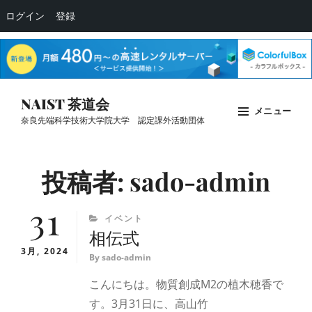
ログイン
登録
コ
NAIST 茶道会
メニュー
ン
奈良先端科学技術大学院大学 認定課外活動団体
テ
Site
ン
Overlay
投稿者:
sado-admin
ツ
へ
31
ス
CATEGORIES
イベント
キ
相伝式
ッ
3月, 2024
By
sado-admin
プ
こんにちは。物質創成M2の植木穂香で
す。3月31日に、高山竹