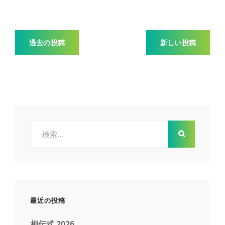
認
定
課
投
外
過去の投稿
新しい投稿
活
稿
動
団
体
ナ
合
同
ビ
説
検
明
会
索:
ゲ
に
参
ー
加
し
ま
シ
す
最近の投稿
ョ
相伝式 2026