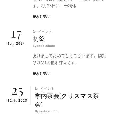
水
す。2月28日に、千利休
取
り
利
続きを読む
の
休
椿
17
忌
の
CATEGORIES
イベント
和
初釜
菓
1月, 2024
子
By
sado-admin
あけましておめでとうございます。物質
領域M1の植木穂香です。
初
続きを読む
釜
25
CATEGORIES
イベント
学内茶会(クリスマス茶
12月, 2023
会)
By
sado-admin