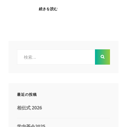
茶
続きを読む
杓
削
り
2025
検
索:
最近の投稿
相伝式 2026
学内茶会2025