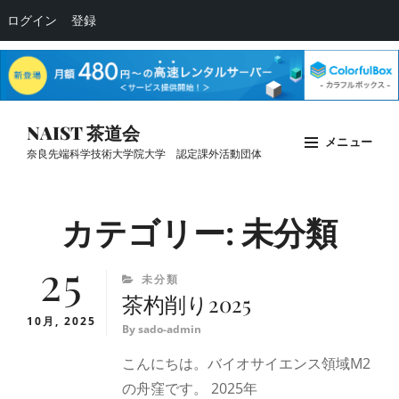
ログイン
登録
コ
NAIST 茶道会
メニュー
ン
奈良先端科学技術大学院大学 認定課外活動団体
テ
Site
ン
Overlay
カテゴリー:
未分類
ツ
へ
25
ス
CATEGORIES
未分類
キ
茶杓削り2025
ッ
10月, 2025
By
sado-admin
プ
こんにちは。バイオサイエンス領域M2
の舟窪です。 2025年