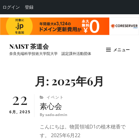
ログイン
登録
コ
NAIST 茶道会
メニュー
ン
奈良先端科学技術大学院大学 認定課外活動団体
テ
Site
ン
Overlay
月:
2025年6月
ツ
へ
22
ス
CATEGORIES
イベント
キ
素心会
ッ
6月, 2025
By
sado-admin
プ
こんにちは。物質領域D1の植木穂香で
す。 2025年6月22