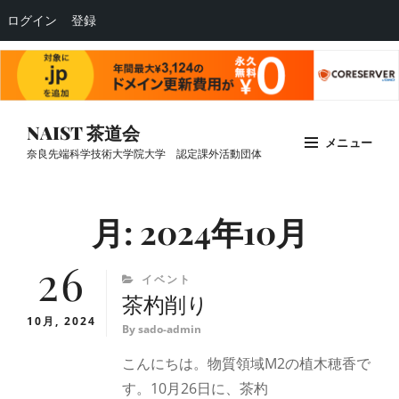
ログイン
登録
コ
NAIST 茶道会
メニュー
ン
奈良先端科学技術大学院大学 認定課外活動団体
テ
Site
ン
Overlay
月:
2024年10月
ツ
へ
26
ス
CATEGORIES
イベント
キ
茶杓削り
ッ
10月, 2024
By
sado-admin
プ
こんにちは。物質領域M2の植木穂香で
す。10月26日に、茶杓