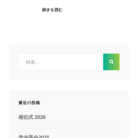
茶
続きを読む
杓
削
り
検
索:
最近の投稿
相伝式 2026
学内茶会2025