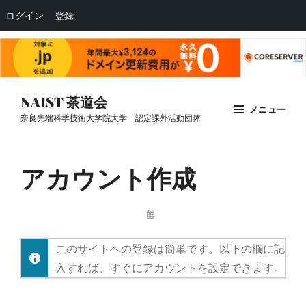
ログイン
登録
コ
NAIST 茶道会
メニュー
ン
奈良先端科学技術大学院大学 認定課外活動団体
テ
Site
ン
Overlay
アカウント作成
ツ
へ
ス
投
キ
稿
者:
ッ
このサイトへの登録は簡単です。以下の欄に記
プ
入すれば、すぐにアカウントを設定できます。