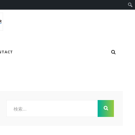
検
NTACT
索
検
索: