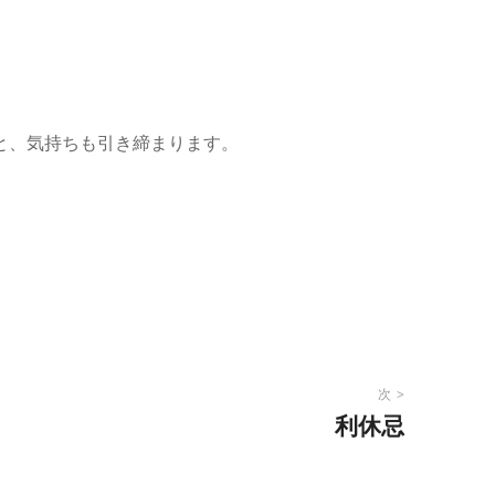
。
。
と、気持ちも引き締まります。
次
利休忌