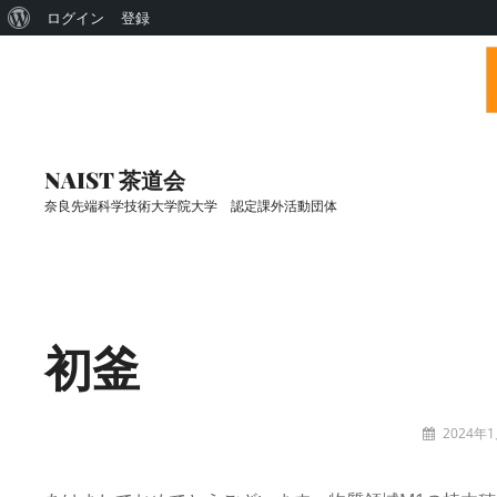
WordPress
ログイン
登録
に
つ
い
コ
て
ン
NAIST 茶道会
テ
奈良先端科学技術大学院大学 認定課外活動団体
ン
ツ
Site
へ
Overlay
ス
初釜
キ
ッ
プ
投
2024年
稿
sado-
者:
admin