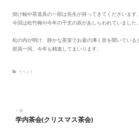
掛け軸や茶道具の一部は先生が持ってきてくださいます
今回は松竹梅や今年の干支の辰があしらわれていました
松の内が明け、静かな茶室でお釜の沸く音を聞いている
部員一同、今年も精進してまいります。
Categories
イベント
投
前
学内茶会(クリスマス茶会)
稿