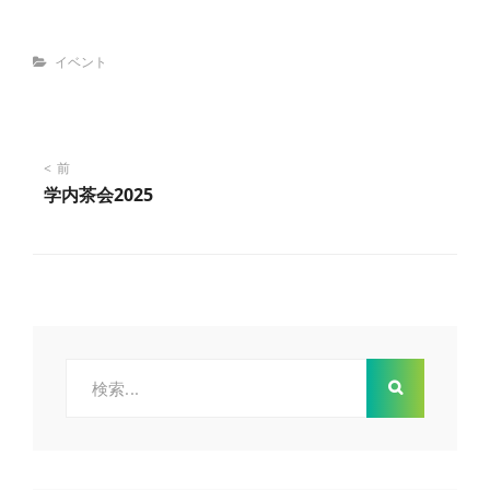
Categories
イベント
投
前
学内茶会2025
稿
ナ
ビ
検
ゲ
索:
ー