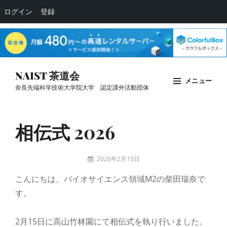
ログイン
登録
コ
NAIST 茶道会
メニュー
ン
奈良先端科学技術大学院大学 認定課外活動団体
テ
Site
ン
Overlay
相伝式 2026
ツ
へ
ス
投
2026年2月15日
キ
稿
sado-
こんにちは、バイオサイエンス領域M2の柴田瑞奈で
者:
admin
ッ
す。
プ
2月15日に高山竹林園にて相伝式を執り行いました。