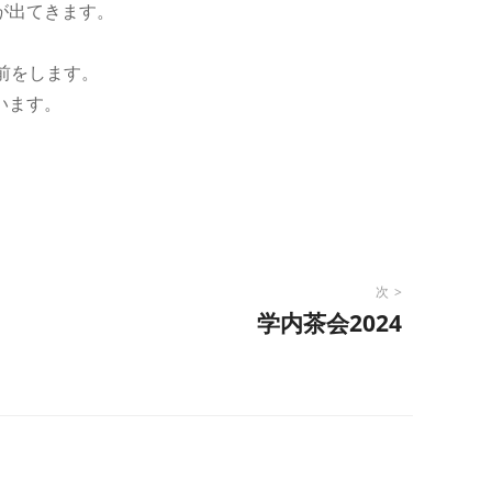
が出てきます。
前をします。
います。
次
学内茶会2024