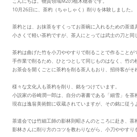
こんにちは。物質領域M2の植木穂香です。
10月26日に、茶杓（ちゃしゃく）削りを体験しました。
茶杓とは、お抹茶をすくってお茶碗に入れるための茶道
小さくて軽い茶杓ですが、茶人にとっては武士の刀と同
茶杓は曲げた竹を小刀ややすりで削ることで作ることが
手作業で削るため、ひとつとして同じものはなく、竹の
お茶会を開くごとに茶杓を削る茶人もおり、招待客がそ
様々な文化人も茶杓を削り、銘をつけています。
小説家の谷崎潤一郎は、自分の著書である「細雪」を茶
現在は逸翁美術館に収蔵されていますが、その銘に従う
茶道会では竹細工師の影林則昭さんのところに赴き、茶
影林さんに削り方のコツを教わりながら、小刀ややすり