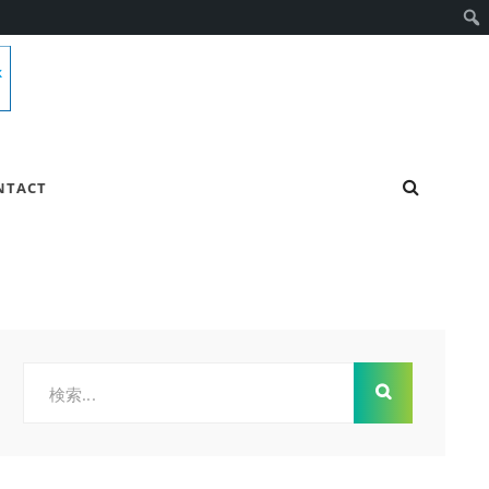
検
NTACT
索
検
索: