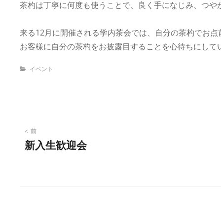
茶杓は丁寧に何度も使うことで、良く手になじみ、つや
来る12月に開催される学内茶会では、自分の茶杓でお点
お客様に自分の茶杓をお披露目することを心待ちにして
Categories
イベント
投
前
新入生歓迎会
稿
ナ