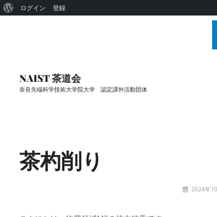
WordPress
ログイン
登録
に
つ
い
コ
て
ン
NAIST 茶道会
テ
奈良先端科学技術大学院大学 認定課外活動団体
ン
ツ
Site
へ
Overlay
ス
茶杓削り
キ
ッ
プ
投
2024年1
稿
sado-
者:
admin